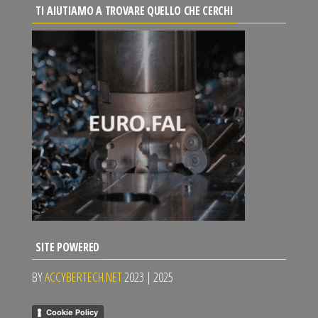
TI AIUTIAMO A TROVARE QUELLO CHE CERCHI
SITE POWERED
BY
ACCYBERTECH.NET
2023 | 2025
Cookie Policy