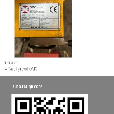
Navigazione
Articolo
PRECEDENTE
Tavoli girevoli OMO
articoli
precedente
EURO.FAL QR CODE