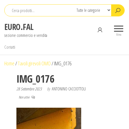
Salta
e
vai
EURO.FAL
al
sezione commercio e vendita
contenuto
Menu
Contatti
Home
/
Tavoli girevoli OMO
/
IMG_0176
IMG_0176
28 Settembre 2023
By
ANTONINO CACCIOTTOLI
Non attivi