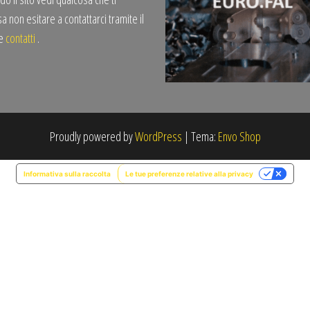
a non esitare a contattarci tramite il
te
contatti
.
Proudly powered by
WordPress
|
Tema:
Envo Shop
Informativa sulla raccolta
Le tue preferenze relative alla privacy