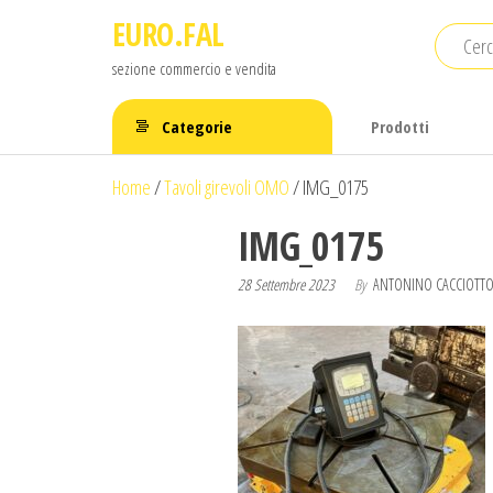
Salta
EURO.FAL
e
sezione commercio e vendita
vai
al
Categorie
Prodotti
contenuto
Home
/
Tavoli girevoli OMO
/
IMG_0175
IMG_0175
28 Settembre 2023
By
ANTONINO CACCIOTTO