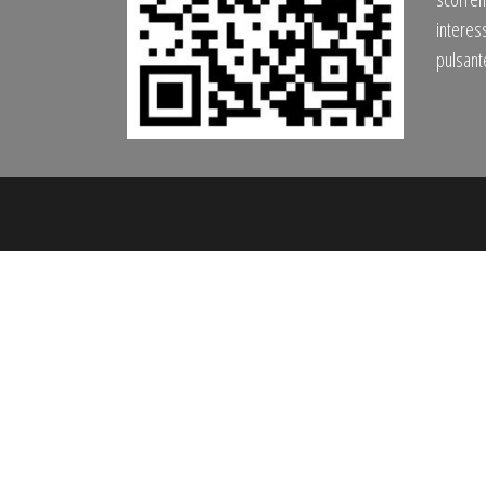
interess
pulsan