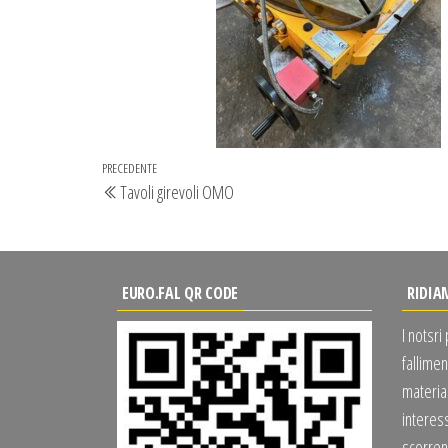
Navigazione
Articolo
PRECEDENTE
Tavoli girevoli OMO
articoli
precedente
EURO.FAL QR CODE
RIDIA
I notsri
fallimen
material
interes
scorrend