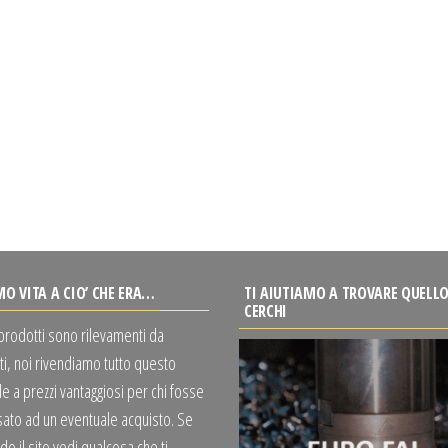
MO VITA A CIO’ CHE ERA…
TI AIUTIAMO A TROVARE QUELLO
CERCHI
 prodotti sono rilevamenti da
ti, noi rivendiamo tutto questo
e a prezzi vantaggiosi per chi fosse
sato ad un eventuale acquisto. Se
o il sito vedi qualcosa che ti