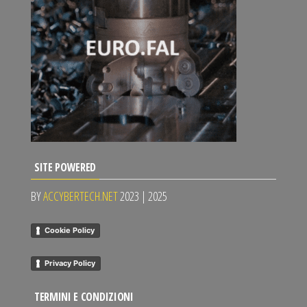
SITE POWERED
BY
ACCYBERTECH.NET
2023 | 2025
Cookie Policy
Privacy Policy
TERMINI E CONDIZIONI