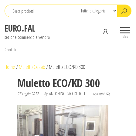
Salta
e
vai
EURO.FAL
al
sezione commercio e vendita
contenuto
Menu
Contatti
Home
/
Muletto Cesab
/
Muletto ECO/KD 300
Muletto ECO/KD 300
27 Luglio 2017
By
ANTONINO CACCIOTTOLI
Non attivi