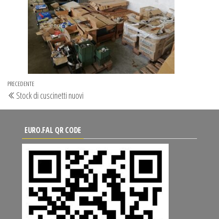
Navigazione
Articolo
PRECEDENTE
Stock di cuscinetti nuovi
articoli
precedente
EURO.FAL QR CODE