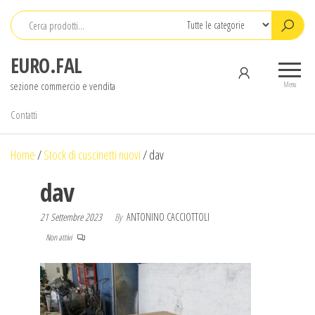
Salta
e
vai
EURO.FAL
al
sezione commercio e vendita
contenuto
Menu
Contatti
Home
/
Stock di cuscinetti nuovi
/
dav
dav
21 Settembre 2023
By
ANTONINO CACCIOTTOLI
Non attivi