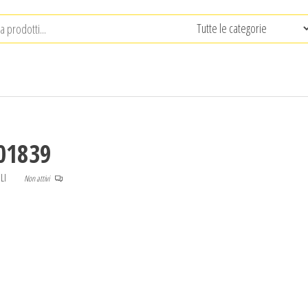
01839
LI
Non attivi