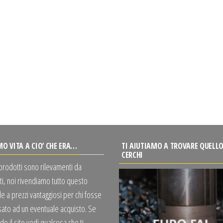
MO VITA A CIO’ CHE ERA…
TI AIUTIAMO A TROVARE QUELLO
CERCHI
 prodotti sono rilevamenti da
ti, noi rivendiamo tutto questo
e a prezzi vantaggiosi per chi fosse
sato ad un eventuale acquisto. Se
o il sito vedi qualcosa che ti