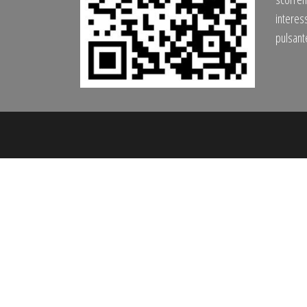
interess
pulsan