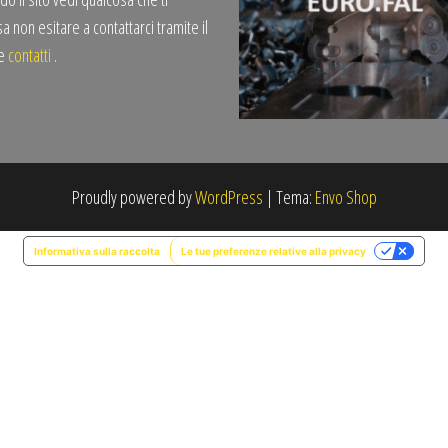
a non esitare a contattarci tramite il
te
contatti
.
Proudly powered by
WordPress
|
Tema:
Envo Shop
Informativa sulla raccolta
Le tue preferenze relative alla privacy