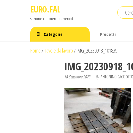
Salta
EURO.FAL
e
sezione commercio e vendita
vai
al
Categorie
Prodotti
contenuto
Home
/
Tavole da lavoro
/
IMG_20230918_101839
IMG_20230918_1
18 Settembre 2023
By
ANTONINO CACCIOTTO