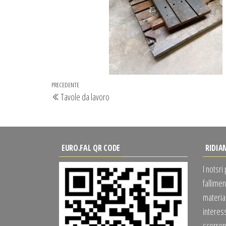
Navigazione
Articolo
PRECEDENTE
Tavole da lavoro
articoli
precedente
EURO.FAL QR CODE
RIDIA
I notsri
fallimen
material
interes
scorrend