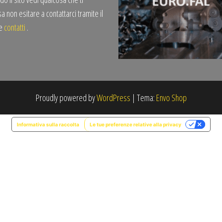
a non esitare a contattarci tramite il
te
contatti
.
Proudly powered by
WordPress
|
Tema:
Envo Shop
Informativa sulla raccolta
Le tue preferenze relative alla privacy