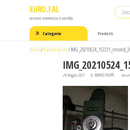
Salta
EURO.FAL
e
sezione commercio e vendita
vai
al
Categorie
Prodotti
contenuto
Home
/
Radiale Breda
/
IMG_20210524_152231_resized_2
IMG_20210524_15
24 Maggio 2021
By
MARIO.FILIPPI
Non att