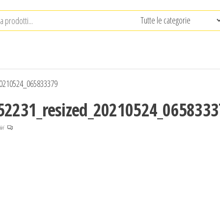
0210524_065833379
2231_resized_20210524_0658333
ivi