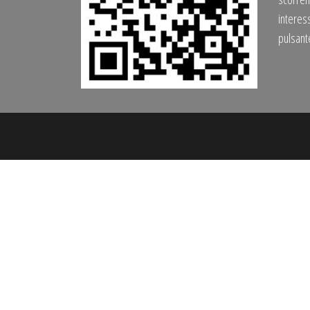
interess
pulsan