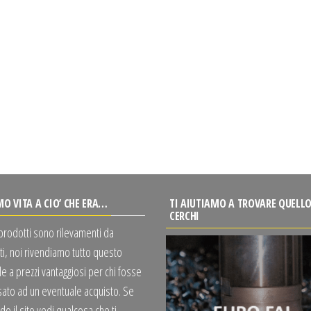
MO VITA A CIO’ CHE ERA…
TI AIUTIAMO A TROVARE QUELLO
CERCHI
 prodotti sono rilevamenti da
ti, noi rivendiamo tutto questo
e a prezzi vantaggiosi per chi fosse
sato ad un eventuale acquisto. Se
o il sito vedi qualcosa che ti