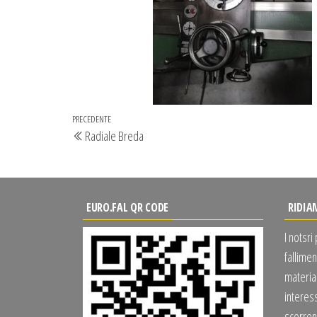
Navigazione
Articolo
PRECEDENTE
Radiale Breda
articoli
precedente
EURO.FAL QR CODE
RIDIA
I notsri
fallimen
material
interes
scorrend