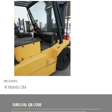
Navigazione
Articolo
PRECEDENTE
Muletto OM
articoli
precedente
EURO.FAL QR CODE