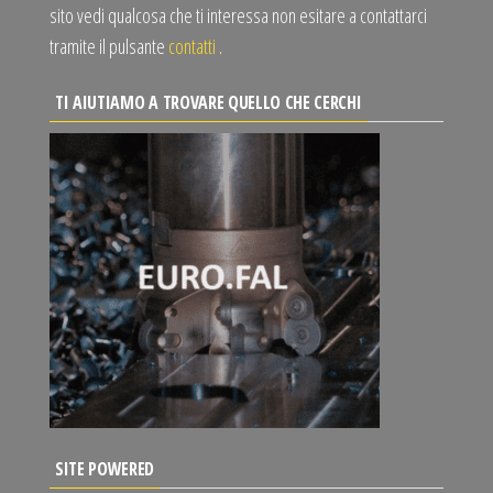
sito vedi qualcosa che ti interessa non esitare a contattarci
tramite il pulsante
contatti
.
TI AIUTIAMO A TROVARE QUELLO CHE CERCHI
SITE POWERED