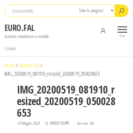
Salta
e
vai
EURO.FAL
al
sezione commercio e vendita
contenuto
Menu
Contatti
Home
/
Muletto OM
/
IMG_20200519_081910_resized_20200519_050028653
IMG_20200519_081910_r
esized_20200519_050028
653
19 Maggio 2020
By
MARIO.FILIPPI
Non attivi