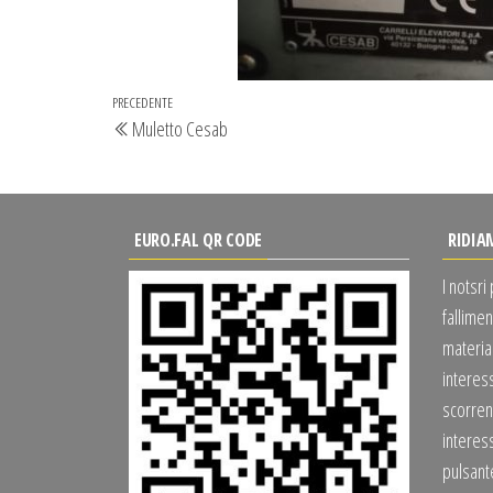
Navigazione
Articolo
PRECEDENTE
Muletto Cesab
articoli
precedente
EURO.FAL QR CODE
RIDIA
I notsri
fallimen
material
interes
scorrend
interess
pulsan