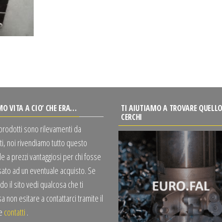
MO VITA A CIO’ CHE ERA…
TI AIUTIAMO A TROVARE QUELLO
CERCHI
 prodotti sono rilevamenti da
ti, noi rivendiamo tutto questo
e a prezzi vantaggiosi per chi fosse
sato ad un eventuale acquisto. Se
o il sito vedi qualcosa che ti
a non esitare a contattarci tramite il
te
contatti
.