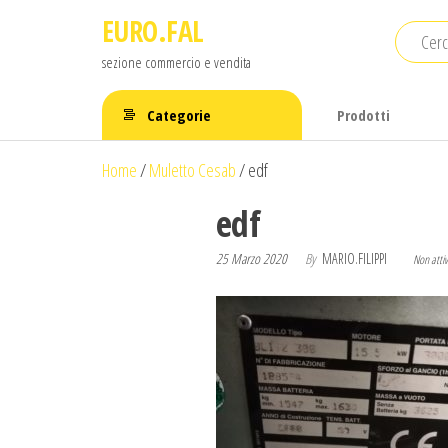
Salta
EURO.FAL
e
sezione commercio e vendita
vai
al
Categorie
Prodotti
contenuto
Home
/
Muletto Cesab
/
edf
edf
25 Marzo 2020
By
MARIO.FILIPPI
Non atti