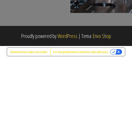
Proudly powered by
WordPress
|
Tema:
Envo Shop
Informativa sulla raccolta
Le tue preferenze relative alla privacy