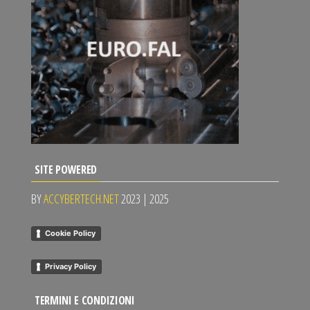
SITE POWERED
BY
ACCYBERTECH.NET
2023 | 2025
Cookie Policy
Privacy Policy
TERMINI E CONDIZIONI