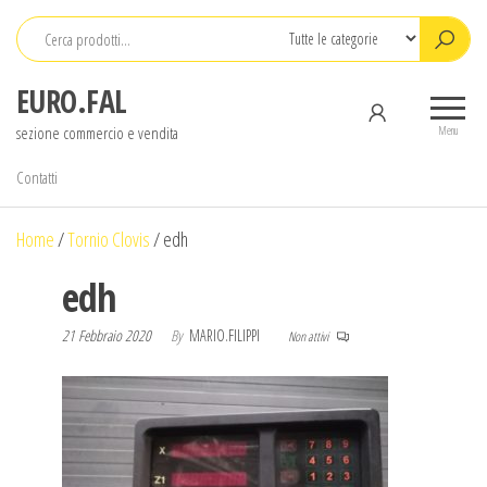
Salta
e
vai
EURO.FAL
al
sezione commercio e vendita
contenuto
Menu
Contatti
Home
/
Tornio Clovis
/
edh
edh
21 Febbraio 2020
By
MARIO.FILIPPI
Non attivi