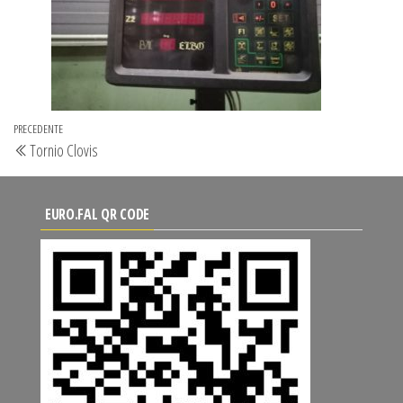
Navigazione
Articolo
PRECEDENTE
Tornio Clovis
articoli
precedente
EURO.FAL QR CODE