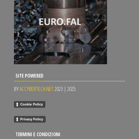
SITE POWERED
BY
ACCYBERTECH.NET
2023 | 2025
Cookie Policy
Privacy Policy
TERMINI E CONDIZIONI