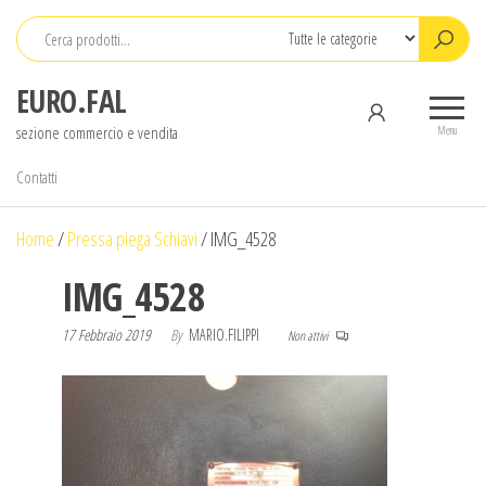
Salta
e
vai
EURO.FAL
al
sezione commercio e vendita
contenuto
Menu
Contatti
Home
/
Pressa piega Schiavi
/
IMG_4528
IMG_4528
17 Febbraio 2019
By
MARIO.FILIPPI
Non attivi