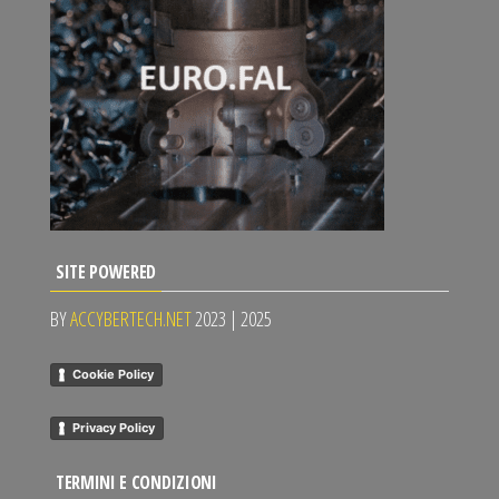
SITE POWERED
BY
ACCYBERTECH.NET
2023 | 2025
Cookie Policy
Privacy Policy
TERMINI E CONDIZIONI