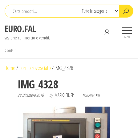
Salta
e
vai
EURO.FAL
al
sezione commercio e vendita
contenuto
Menu
Contatti
Home
/
Tornio rovesciato
/
IMG_4328
IMG_4328
28 Dicembre 2018
By
MARIO.FILIPPI
Non attivi