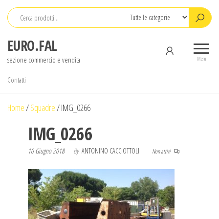
Salta
e
vai
EURO.FAL
al
sezione commercio e vendita
contenuto
Menu
Contatti
Home
/
Squadre
/
IMG_0266
IMG_0266
10 Giugno 2018
By
ANTONINO CACCIOTTOLI
Non attivi