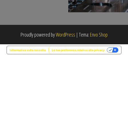
Proudly powered by
WordPress
|
Tema:
Envo Shop
Informativa sulla raccolta
Le tue preferenze relative alla privacy