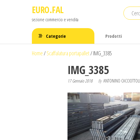
Salta
EURO.FAL
e
sezione commercio e vendita
vai
al
Categorie
Prodotti
contenuto
Home
/
Scaffalatura portapallet
/
IMG_3385
IMG_3385
17 Gennaio 2018
By
ANTONINO CACCIOTTOL