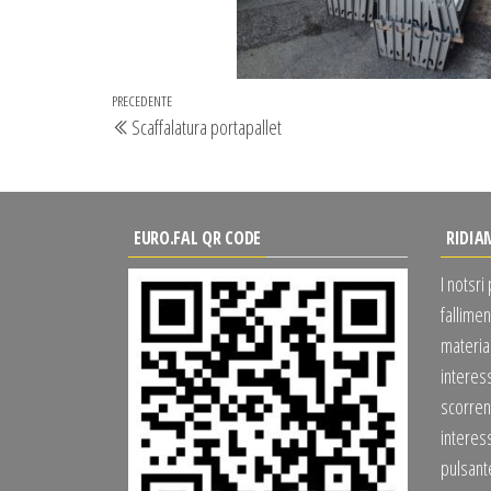
Navigazione
Articolo
PRECEDENTE
Scaffalatura portapallet
articoli
precedente
EURO.FAL QR CODE
RIDIA
I notsri
fallimen
material
interes
scorrend
interess
pulsan