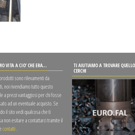
MO VITA A CIO’ CHE ERA…
TI AIUTIAMO A TROVARE QUELLO
CERCHI
 prodotti sono rilevamenti da
ti, noi rivendiamo tutto questo
e a prezzi vantaggiosi per chi fosse
sato ad un eventuale acquisto. Se
o il sito vedi qualcosa che ti
a non esitare a contattarci tramite il
te
contatti
.