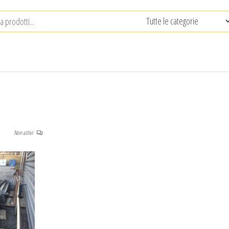
I
Non attivi