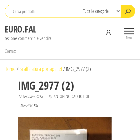
Salta
e
vai
EURO.FAL
al
sezione commercio e vendita
contenuto
Menu
Contatti
Home
/
Scaffalatura portapallet
/
IMG_2977 (2)
IMG_2977 (2)
17 Gennaio 2018
By
ANTONINO CACCIOTTOLI
Non attivi