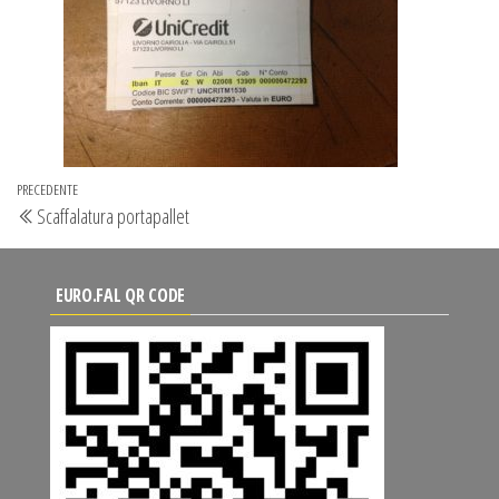
Navigazione
Articolo
PRECEDENTE
Scaffalatura portapallet
articoli
precedente
EURO.FAL QR CODE