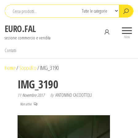
Salta
e
vai
EURO.FAL
al
sezione commercio e vendita
contenuto
Menu
Contatti
Home
/
Soppalco
/
IMG_3190
IMG_3190
11 Novembre 2017
By
ANTONINO CACCIOTTOLI
Non attivi