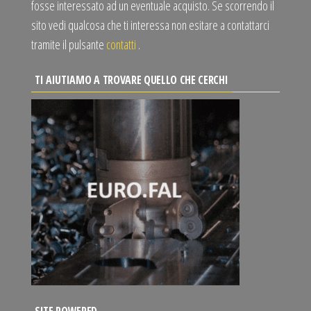
fosse interessato ad un eventuale acquisto. Se scorrendo il
sito vedi qualcosa che ti interessa non esitare a contattarci
tramite il pulsante
contatti
.
TI AIUTIAMO A TROVARE QUELLO CHE CERCHI
SITE POWERED