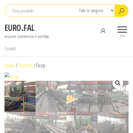
Salta
e
vai
EURO.FAL
al
sezione commercio e vendita
contenuto
Menu
Contatti
Home
/
Prodotti
/
Ficep